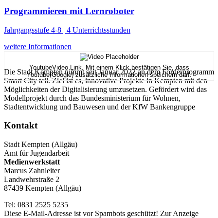
Programmieren mit Lernroboter
Jahrgangsstufe 4-8 | 4 Unterrichtsstunden
weitere Informationen
YoutubeVideo Link. Mit einem Klick bestätigen Sie, dass
Die Stadt Kempten nimmt seit Januar 2022 an dem Förderprogramm
Youtube(Google) zusätzliche Informationen speichern darf.
Smart City teil. Ziel ist es, innovative Projekte in Kempten mit den
Möglichkeiten der Digitalisierung umzusetzen. Gefördert wird das
Modellprojekt durch das Bundesministerium für Wohnen,
Stadtentwicklung und Bauwesen und der KfW Bankengruppe
Kontakt
Stadt Kempten (Allgäu)
Amt für Jugendarbeit
Medienwerkstatt
Marcus Zahnleiter
Landwehrstraße 2
87439 Kempten (Allgäu)
Tel: 0831 2525 5235
Diese E-Mail-Adresse ist vor Spambots geschützt! Zur Anzeige